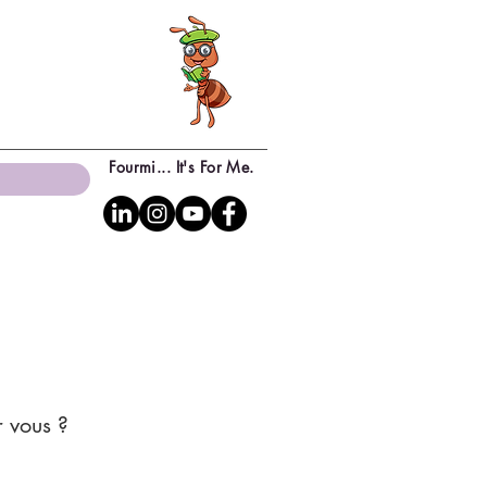
Fourmi... It's For Me.
r vous ?