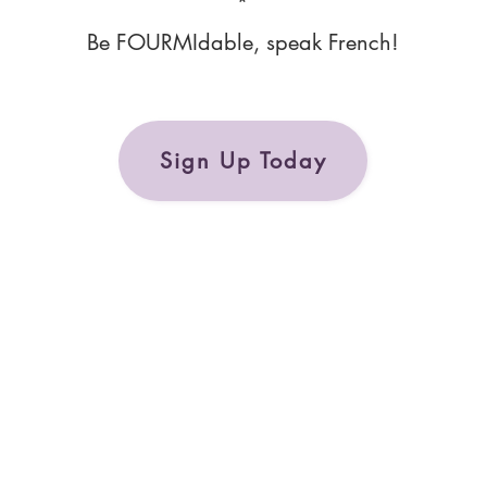
*
Be FOURMIdable, speak French!
Sign Up Today