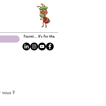
Fourmi... It's For Me.
r vous ?