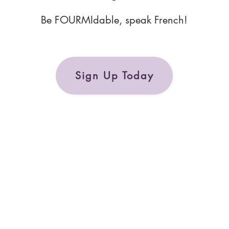
*
Be FOURMIdable, speak French!
Sign Up Today