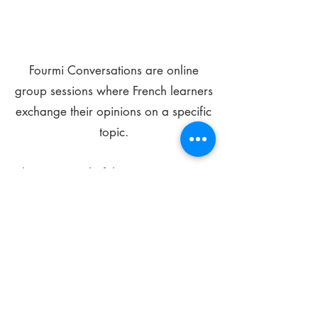
Fourmi Conversations are online
group sessions where French learners
exchange their opinions on a specific
topic.
The main goal of these meetings is to
improve your language skills and get
comfortable speaking in French.
*
Be FOURMIdable, speak French!
Sign Up Today