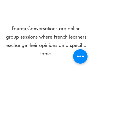
Fourmi Conversations are online
group sessions where French learners
exchange their opinions on a specific
topic.
The main goal of these meetings is to
improve your language skills and get
comfortable speaking in French.
*
Be FOURMIdable, speak French!
Sign Up Today