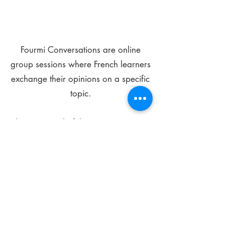
Fourmi Conversations are online
group sessions where French learners
exchange their opinions on a specific
topic.
The main goal of these meetings is to
improve your language skills and get
comfortable speaking in French.
*
Be FOURMIdable, speak French!
Sign Up Today