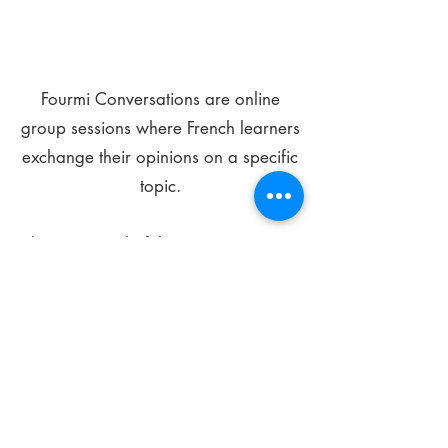
Fourmi Conversations are online
group sessions where French learners
exchange their opinions on a specific
topic.
The main goal of these meetings is to
improve your language skills and get
comfortable speaking in French.
*
Be FOURMIdable, speak French!
Sign Up Today