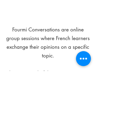
Fourmi Conversations are online
group sessions where French learners
exchange their opinions on a specific
topic.
The main goal of these meetings is to
improve your language skills and get
comfortable speaking in French.
*
Be FOURMIdable, speak French!
Sign Up Today