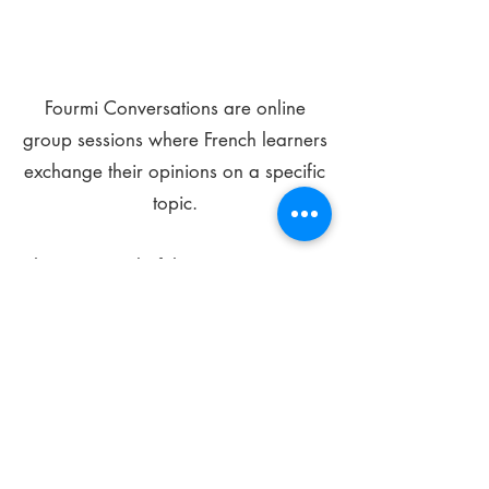
Fourmi Conversations are online
group sessions where French learners
exchange their opinions on a specific
topic.
The main goal of these meetings is to
improve your language skills and get
comfortable speaking in French.
*
Be FOURMIdable, speak French!
Sign Up Today