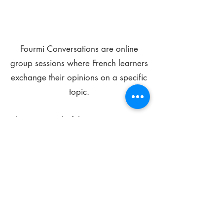
Fourmi Conversations are online
group sessions where French learners
exchange their opinions on a specific
topic.
The main goal of these meetings is to
improve your language skills and get
comfortable speaking in French.
*
Be FOURMIdable, speak French!
Sign Up Today