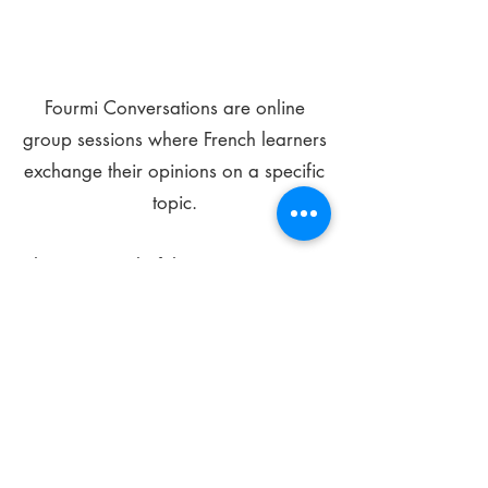
Fourmi Conversations are online
group sessions where French learners
exchange their opinions on a specific
topic.
The main goal of these meetings is to
improve your language skills and get
comfortable speaking in French.
*
Be FOURMIdable, speak French!
Sign Up Today