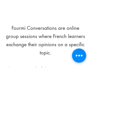
Fourmi Conversations are online
group sessions where French learners
exchange their opinions on a specific
topic.
The main goal of these meetings is to
improve your language skills and get
comfortable speaking in French.
*
Be FOURMIdable, speak French!
Sign Up Today