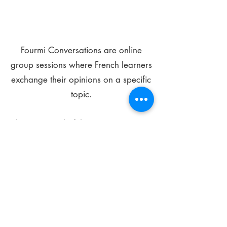
Fourmi Conversations are online
group sessions where French learners
exchange their opinions on a specific
topic.
The main goal of these meetings is to
improve your language skills and get
comfortable speaking in French.
*
Be FOURMIdable, speak French!
Sign Up Today