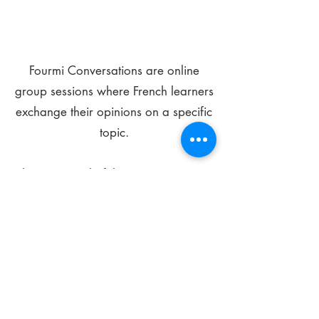
Fourmi Conversations are online
group sessions where French learners
exchange their opinions on a specific
topic.
The main goal of these meetings is to
improve your language skills and get
comfortable speaking in French.
*
Be FOURMIdable, speak French!
Sign Up Today