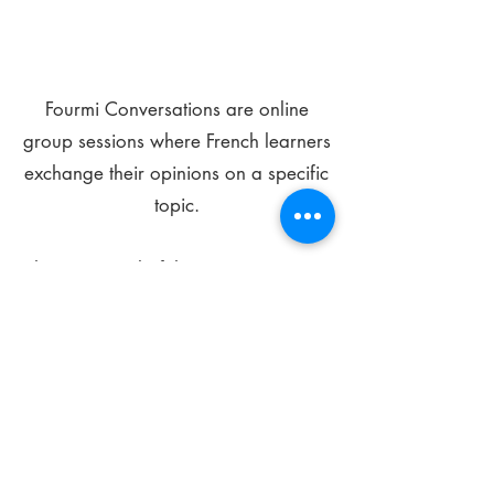
Fourmi Conversations are online
group sessions where French learners
exchange their opinions on a specific
topic.
The main goal of these meetings is to
improve your language skills and get
comfortable speaking in French.
*
Be FOURMIdable, speak French!
Sign Up Today