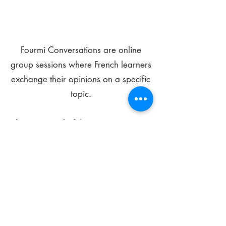
Fourmi Conversations are online
group sessions where French learners
exchange their opinions on a specific
topic.
The main goal of these meetings is to
improve your language skills and get
comfortable speaking in French.
*
Be FOURMIdable, speak French!
Sign Up Today