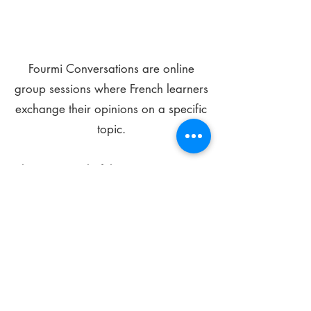
Fourmi Conversations are online
group sessions where French learners
exchange their opinions on a specific
topic.
The main goal of these meetings is to
improve your language skills and get
comfortable speaking in French.
*
Be FOURMIdable, speak French!
Sign Up Today