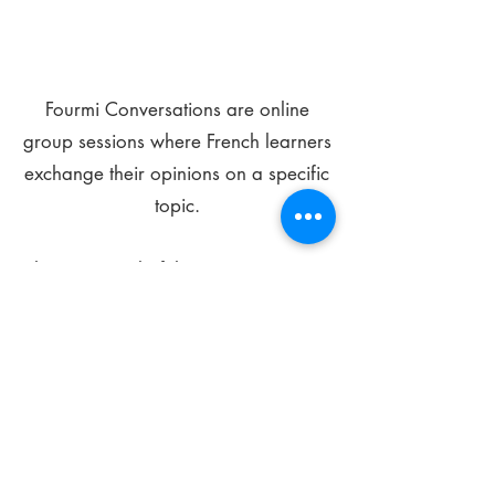
Fourmi Conversations are online
group sessions where French learners
exchange their opinions on a specific
topic.
The main goal of these meetings is to
improve your language skills and get
comfortable speaking in French.
*
Be FOURMIdable, speak French!
Sign Up Today