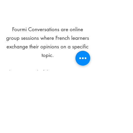
Fourmi Conversations are online
group sessions where French learners
exchange their opinions on a specific
topic.
The main goal of these meetings is to
improve your language skills and get
comfortable speaking in French.
*
Be FOURMIdable, speak French!
Sign Up Today