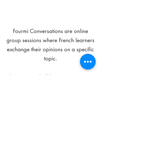
Fourmi Conversations are online
group sessions where French learners
exchange their opinions on a specific
topic.
The main goal of these meetings is to
improve your language skills and get
comfortable speaking in French.
*
Be FOURMIdable, speak French!
Sign Up Today