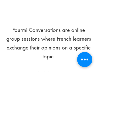
Fourmi Conversations are online
group sessions where French learners
exchange their opinions on a specific
topic.
The main goal of these meetings is to
improve your language skills and get
comfortable speaking in French.
*
Be FOURMIdable, speak French!
Sign Up Today