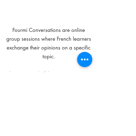
Fourmi Conversations are online
group sessions where French learners
exchange their opinions on a specific
topic.
The main goal of these meetings is to
improve your language skills and get
comfortable speaking in French.
*
Be FOURMIdable, speak French!
Sign Up Today