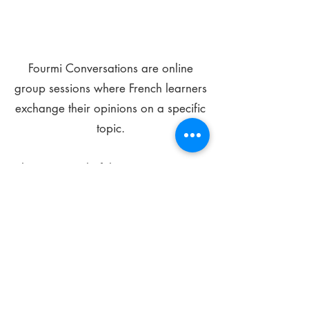
Fourmi Conversations are online
group sessions where French learners
exchange their opinions on a specific
topic.
The main goal of these meetings is to
improve your language skills and get
comfortable speaking in French.
*
Be FOURMIdable, speak French!
Sign Up Today