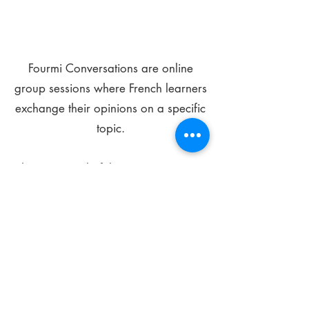
Fourmi Conversations are online
group sessions where French learners
exchange their opinions on a specific
topic.
The main goal of these meetings is to
improve your language skills and get
comfortable speaking in French.
*
Be FOURMIdable, speak French!
Sign Up Today