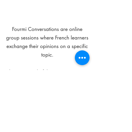
Fourmi Conversations are online
group sessions where French learners
exchange their opinions on a specific
topic.
The main goal of these meetings is to
improve your language skills and get
comfortable speaking in French.
*
Be FOURMIdable, speak French!
Sign Up Today