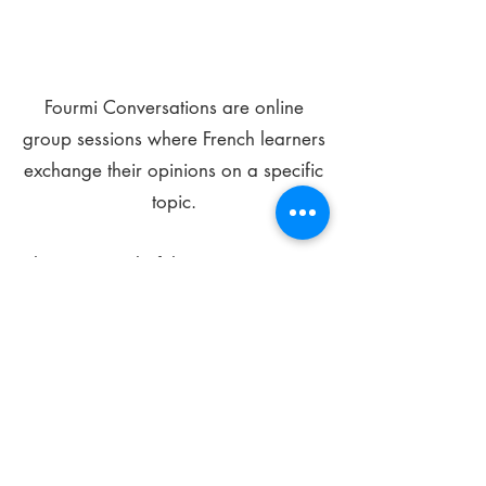
Fourmi Conversations are online
group sessions where French learners
exchange their opinions on a specific
topic.
The main goal of these meetings is to
improve your language skills and get
comfortable speaking in French.
*
Be FOURMIdable, speak French!
Sign Up Today