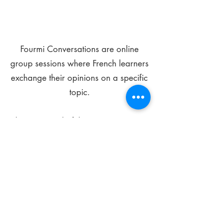
Fourmi Conversations are online
group sessions where French learners
exchange their opinions on a specific
topic.
The main goal of these meetings is to
improve your language skills and get
comfortable speaking in French.
*
Be FOURMIdable, speak French!
Sign Up Today