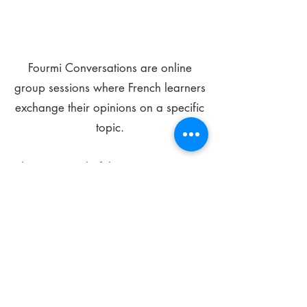
Fourmi Conversations are online
group sessions where French learners
exchange their opinions on a specific
topic.
The main goal of these meetings is to
improve your language skills and get
comfortable speaking in French.
*
Be FOURMIdable, speak French!
Sign Up Today