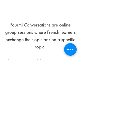
Fourmi Conversations are online
group sessions where French learners
exchange their opinions on a specific
topic.
The main goal of these meetings is to
improve your language skills and get
comfortable speaking in French.
*
Be FOURMIdable, speak French!
Sign Up Today