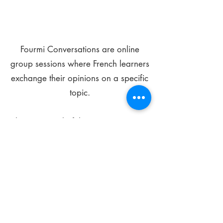
Fourmi Conversations are online
group sessions where French learners
exchange their opinions on a specific
topic.
The main goal of these meetings is to
improve your language skills and get
comfortable speaking in French.
*
Be FOURMIdable, speak French!
Sign Up Today