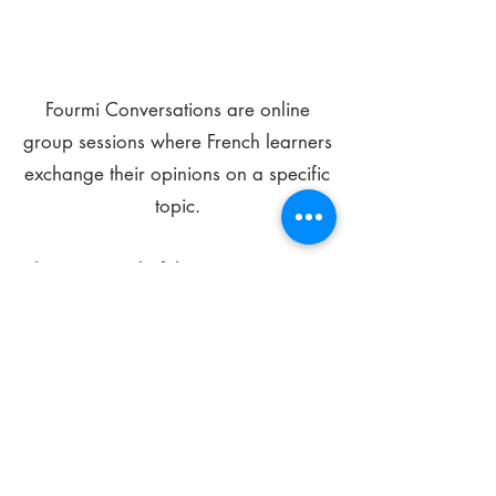
Fourmi Conversations are online
group sessions where French learners
exchange their opinions on a specific
topic.
The main goal of these meetings is to
improve your language skills and get
comfortable speaking in French.
*
Be FOURMIdable, speak French!
Sign Up Today