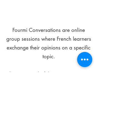
Fourmi Conversations are online
group sessions where French learners
exchange their opinions on a specific
topic.
The main goal of these meetings is to
improve your language skills and get
comfortable speaking in French.
*
Be FOURMIdable, speak French!
Sign Up Today