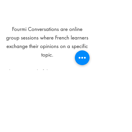
Fourmi Conversations are online
group sessions where French learners
exchange their opinions on a specific
topic.
The main goal of these meetings is to
improve your language skills and get
comfortable speaking in French.
*
Be FOURMIdable, speak French!
Sign Up Today