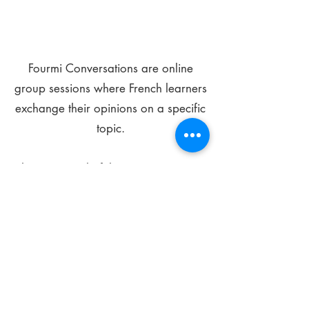
Fourmi Conversations are online
group sessions where French learners
exchange their opinions on a specific
topic.
The main goal of these meetings is to
improve your language skills and get
comfortable speaking in French.
*
Be FOURMIdable, speak French!
Sign Up Today