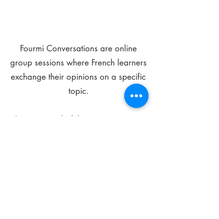
Fourmi Conversations are online
group sessions where French learners
exchange their opinions on a specific
topic.
The main goal of these meetings is to
improve your language skills and get
comfortable speaking in French.
*
Be FOURMIdable, speak French!
Sign Up Today