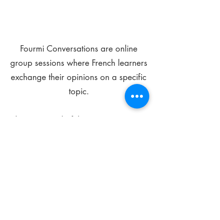
Fourmi Conversations are online
group sessions where French learners
exchange their opinions on a specific
topic.
The main goal of these meetings is to
improve your language skills and get
comfortable speaking in French.
*
Be FOURMIdable, speak French!
Sign Up Today