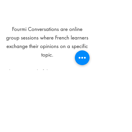
Fourmi Conversations are online
group sessions where French learners
exchange their opinions on a specific
topic.
The main goal of these meetings is to
improve your language skills and get
comfortable speaking in French.
*
Be FOURMIdable, speak French!
Sign Up Today