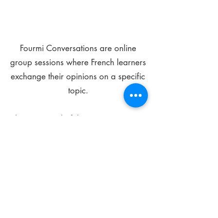
Fourmi Conversations are online
group sessions where French learners
exchange their opinions on a specific
topic.
The main goal of these meetings is to
improve your language skills and get
comfortable speaking in French.
*
Be FOURMIdable, speak French!
Sign Up Today