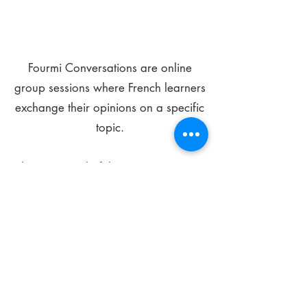
Fourmi Conversations are online
group sessions where French learners
exchange their opinions on a specific
topic.
The main goal of these meetings is to
improve your language skills and get
comfortable speaking in French.
*
Be FOURMIdable, speak French!
Sign Up Today