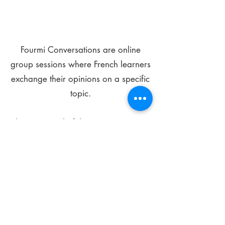
Fourmi Conversations are online
group sessions where French learners
exchange their opinions on a specific
topic.
The main goal of these meetings is to
improve your language skills and get
comfortable speaking in French.
*
Be FOURMIdable, speak French!
Sign Up Today