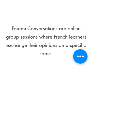
Fourmi Conversations are online
group sessions where French learners
exchange their opinions on a specific
topic.
The main goal of these meetings is to
improve your language skills and get
comfortable speaking in French.
*
Be FOURMIdable, speak French!
Sign Up Today