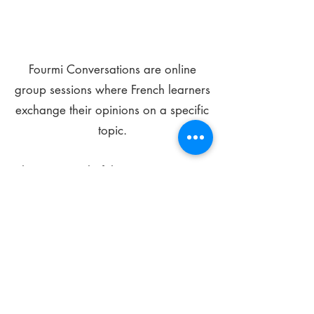
Fourmi Conversations are online
group sessions where French learners
exchange their opinions on a specific
topic.
The main goal of these meetings is to
improve your language skills and get
comfortable speaking in French.
*
Be FOURMIdable, speak French!
Sign Up Today