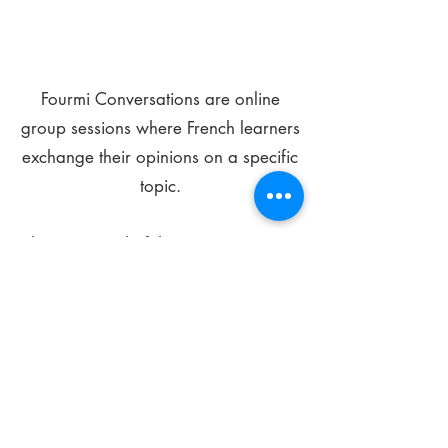
Fourmi Conversations are online
group sessions where French learners
exchange their opinions on a specific
topic.
The main goal of these meetings is to
improve your language skills and get
comfortable speaking in French.
*
Be FOURMIdable, speak French!
Sign Up Today