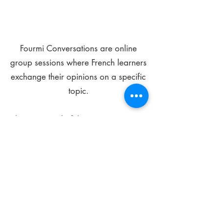
Fourmi Conversations are online
group sessions where French learners
exchange their opinions on a specific
topic.
The main goal of these meetings is to
improve your language skills and get
comfortable speaking in French.
*
Be FOURMIdable, speak French!
Sign Up Today