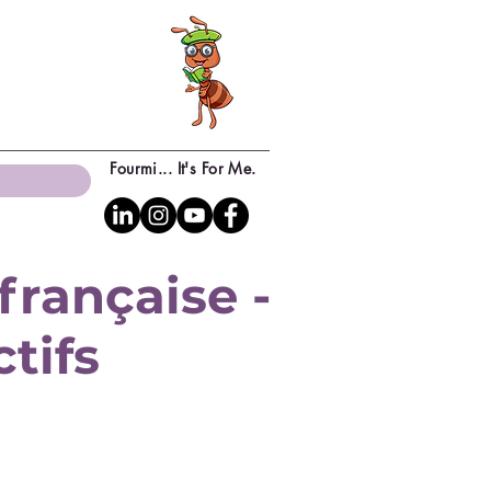
Fourmi... It's For Me.
française -
ctifs