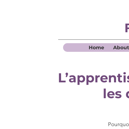
Home
About
L’apprenti
les 
Pourquoi