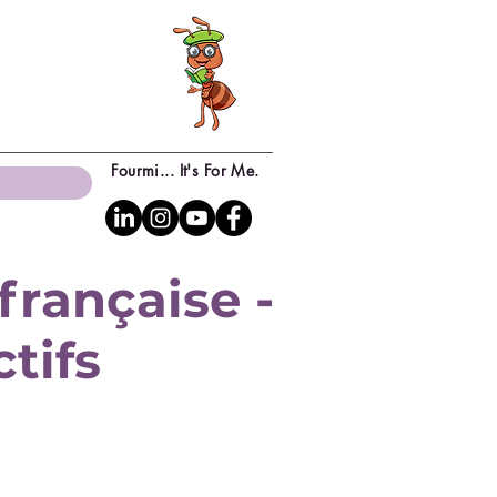
Fourmi... It's For Me.
française -
ctifs