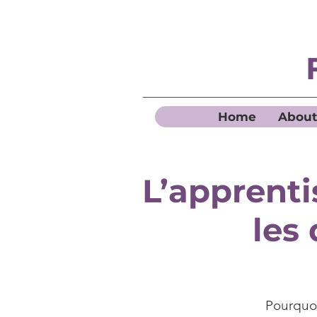
Home
About
L’apprenti
les 
Pourquoi