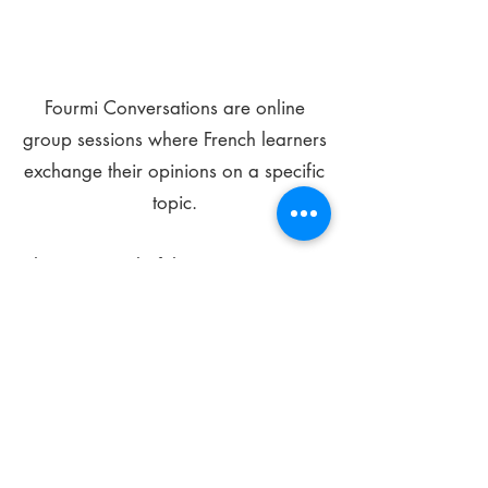
Fourmi Conversations are online
group sessions where French learners
exchange their opinions on a specific
topic.
The main goal of these meetings is to
improve your language skills and get
comfortable speaking in French.
*
Be FOURMIdable, speak French!
Sign Up Today