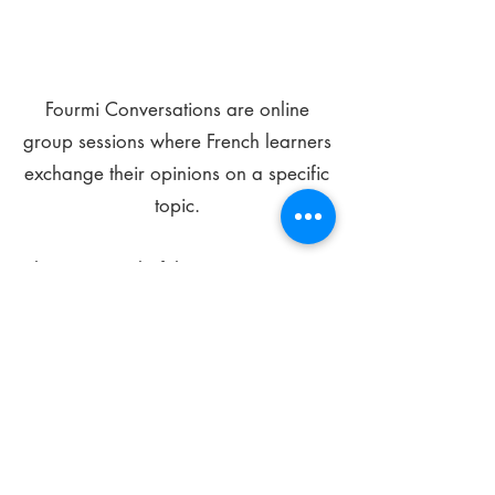
Fourmi Conversations are online
group sessions where French learners
exchange their opinions on a specific
topic.
The main goal of these meetings is to
improve your language skills and get
comfortable speaking in French.
*
Be FOURMIdable, speak French!
Sign Up Today