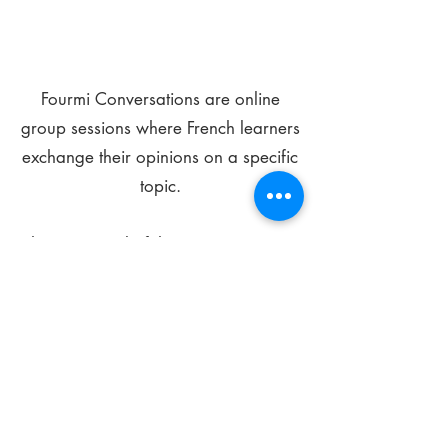
Fourmi Conversations are online
group sessions where French learners
exchange their opinions on a specific
topic.
The main goal of these meetings is to
improve your language skills and get
comfortable speaking in French.
*
Be FOURMIdable, speak French!
Sign Up Today