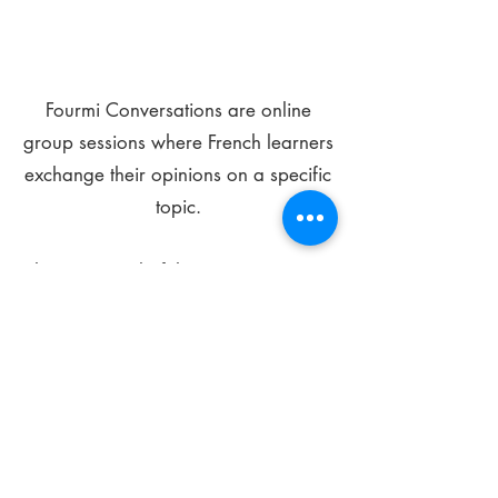
Fourmi Conversations are online
group sessions where French learners
exchange their opinions on a specific
topic.
The main goal of these meetings is to
improve your language skills and get
comfortable speaking in French.
*
Be FOURMIdable, speak French!
Sign Up Today