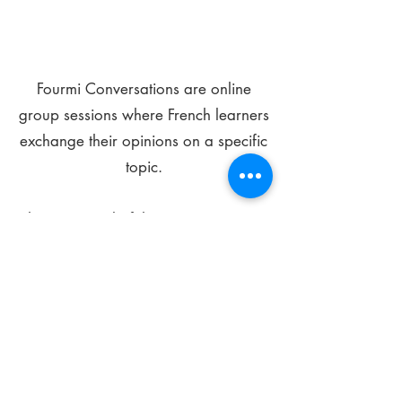
Fourmi Conversations are online
group sessions where French learners
exchange their opinions on a specific
topic.
The main goal of these meetings is to
improve your language skills and get
comfortable speaking in French.
*
Be FOURMIdable, speak French!
Sign Up Today